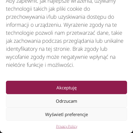
Aby zapewnić jak najlepsze wrażenia, używamy
technologii takich jak pliki cookie do
przechowywania i/lub uzyskiwania dostępu do
informacji o urządzeniu. Wyrażenie zgody na te
technologie pozwoli nam przetwarzać dane, takie
© 2012-2026 CSI Leasing, Inc. All Right Reserved.
jak zachowania podczas przeglądania lub unikalne
identyfikatory na tej stronie. Brak zgody lub
wycofanie zgody może negatywnie wpłynąć na
niektóre funkcje i możliwości.
Akceptuję
Odrzucam
Wyświetl preferencje
Privacy Policy