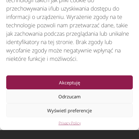
technologii takich jak pliki cookie do
CAPTCHA
przechowywania i/lub uzyskiwania dostępu do
informacji o urządzeniu. Wyrażenie zgody na te
technologie pozwoli nam przetwarzać dane, takie
jak zachowania podczas przeglądania lub unikalne
identyfikatory na tej stronie. Brak zgody lub
wycofanie zgody może negatywnie wpłynąć na
niektóre funkcje i możliwości.
Rozwiązania
Akceptuję
Odrzucam
Branże
Wyświetl preferencje
Privacy Policy
Zasoby