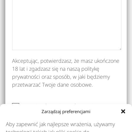
Akceptując, potwierdzasz, że masz ukończone
18 lat i zgadzasz się na naszą politykę
prywatności oraz sposób, w jaki będziemy
przetwarzać Twoje dane osobowe.
Potwierdzam i zgadzam się –
Zarządzaj preferencjami
potwierdź zaznaczając pole wyboru
RODO
Aby zapewnić jak najlepsze wrażenia, używamy