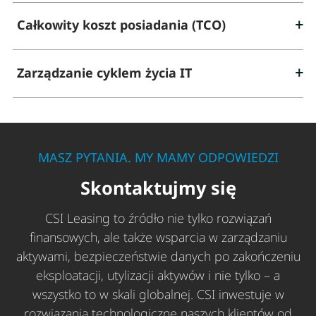
Całkowity koszt posiadania (TCO)
Zarządzanie cyklem życia IT
MASZ PYTANIA. MY MAMY ODPOWIEDZI
Skontaktujmy się
CSI Leasing to źródło nie tylko rozwiązań
finansowych, ale także wsparcia w zarządzaniu
aktywami, bezpieczeństwie danych po zakończeniu
eksploatacji, utylizacji aktywów i nie tylko – a
wszystko to w skali globalnej. CSI inwestuje w
rozwiązania technologiczne naszych klientów od