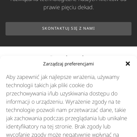
prawie pięciu dekad.
SKONTAKTUJ SIĘ Z NAMI
Rozwiązania
Zarządzaj preferencjami
Aby zapewnić jak najlepsze wrażenia, używamy
Branże
technologii takich jak pliki cookie do
przechowywania i/lub uzyskiwania dostępu do
informacji o urządzeniu. Wyrażenie zgody na te
Zasoby
technologie pozwoli nam przetwarzać dane, takie
jak zachowania podczas przeglądania lub unikalne
O nas
identyfikatory na tej stronie. Brak zgody lub
wycofanie zgody może negatywnie wpłynąć na