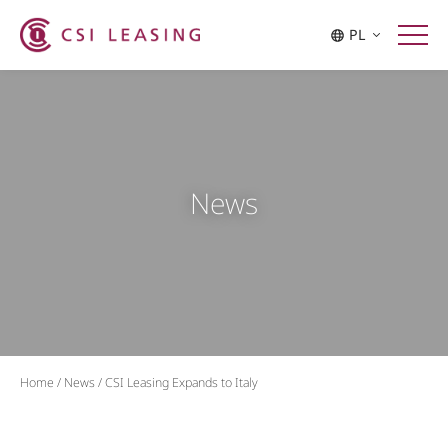
PL
News
Home
/
News
/
CSI Leasing Expands to Italy