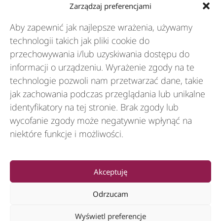
Zarządzaj preferencjami
Aby zapewnić jak najlepsze wrażenia, używamy
Branże
technologii takich jak pliki cookie do
przechowywania i/lub uzyskiwania dostępu do
informacji o urządzeniu. Wyrażenie zgody na te
Zasoby
technologie pozwoli nam przetwarzać dane, takie
jak zachowania podczas przeglądania lub unikalne
O nas
identyfikatory na tej stronie. Brak zgody lub
wycofanie zgody może negatywnie wpłynąć na
niektóre funkcje i możliwości.
General
Akceptuję
Odrzucam
Wyświetl preferencje
© 2012-2026 CSI Leasing, Inc. All Right Reserved.