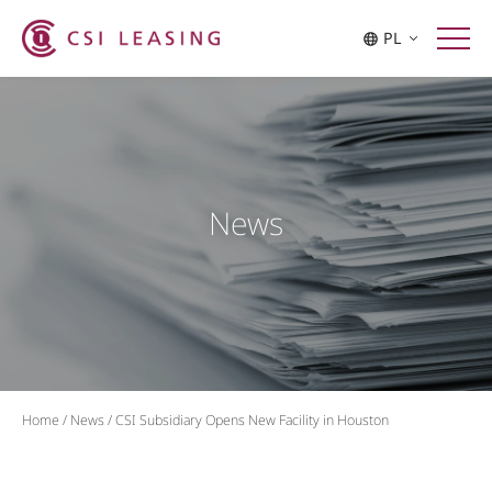
PL
News
Home
/
News
/
CSI Subsidiary Opens New Facility in Houston