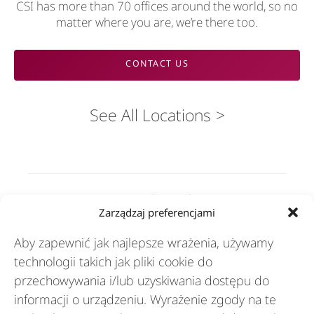
CSI has more than 70 offices around the world, so no
matter where you are, we’re there too.
CONTACT US
See All Locations
Rozwiązania
Zarządzaj preferencjami
Aby zapewnić jak najlepsze wrażenia, używamy
Branże
technologii takich jak pliki cookie do
przechowywania i/lub uzyskiwania dostępu do
informacji o urządzeniu. Wyrażenie zgody na te
Zasoby