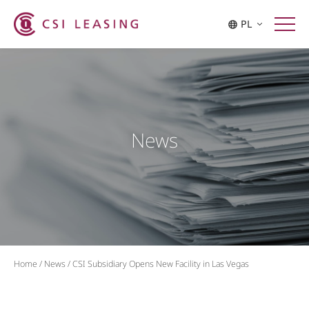
PL
News
Home
/
News
/
CSI Subsidiary Opens New Facility in Las Vegas