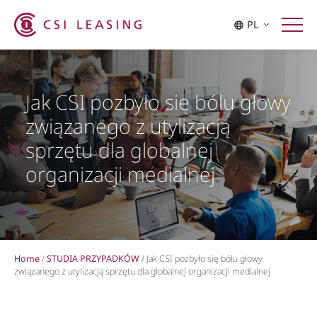
PL
Jak CSI pozbyło się bólu głowy
związanego z utylizacją
sprzętu dla globalnej
organizacji medialnej
Home
/
STUDIA PRZYPADKÓW
/
Jak CSI pozbyło się bólu głowy
związanego z utylizacją sprzętu dla globalnej organizacji medialnej