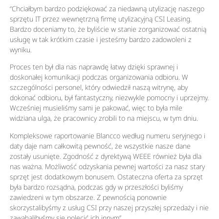
“Chciałbym bardzo podziękować za niedawną utylizację naszego
sprzętu IT przez wewnętrzną firmę utylizacyjną CSI Leasing.
Bardzo doceniamy to, że byliście w stanie zorganizować ostatnią
usługę w tak krótkim czasie i jesteśmy bardzo zadowoleni z
wyniku.
Proces ten był dla nas naprawdę łatwy dzięki sprawnej i
doskonałej komunikacji podczas organizowania odbioru. W
szczególności personel, który odwiedził naszą witrynę, aby
dokonać odbioru, był fantastyczny, niezwykle pomocny i uprzejmy.
Wcześniej musieliśmy sami je pakować, więc to była mile
widziana ulga, że pracownicy zrobili to na miejscu, w tym dniu.
Kompleksowe raportowanie Blancco według numeru seryjnego i
daty daje nam całkowitą pewność, że wszystkie nasze dane
zostały usunięte. Zgodność z dyrektywą WEEE również była dla
nas ważna. Możliwość odzyskania pewnej wartości za nasz stary
sprzęt jest dodatkowym bonusem. Ostateczna oferta za sprzęt
była bardzo rozsądna, podczas gdy w przeszłości byliśmy
zawiedzeni w tym obszarze. Z pewnością ponownie
skorzystalibyśmy z usług CSI przy naszej przyszłej sprzedaży i nie
zawahalibyśmy się polecić ich innym”.