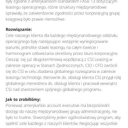
były zgodne z amerykańskim standardem FASB 13 dotyczącym
leasingu operacyjnego, różne struktury międzynarodowe
sprawiały, że zatwierdzenie zgodności przez korporacyjną grupę
księgową było prawie niemożliwe.
Rozwiązanie:
Cele naszego klienta dla każdego międzynarodowego oddziału
operacyjnego były następujące: wstępnie wynegocjowane
warunki, jednolite stawki leasingu na całym świecie i
harmonogram odświeżania określony przez biuro korporacyjne.
Ciesząc się już długoterminową współpracą z CSI Leasing w
zakresie operacji w Stanach Zjednoczonych, CIO i CFO zwrócili
się do CSI w celu zbadania globalnego rozwiązania w zakresie
leasingu technologii. Kierownik ds. obsługi klienta CSI przyjął rolę
globalnego menedżera ds. obsługi klienta i pracował wewnątrz
CSI nad stworzeniem spójnego globalnego programu.
Jak to zrobiliśmy:
Ponieważ amerykański account executive ma bezpośredni
dostęp do naszej międzynarodowej grupy administracyjnej, nie
było to trudne. Stworzyliśmy jeden ogólnoświatowy program, aby
spełnić cele każdego z naszych klientów. Negocjując wszystkie